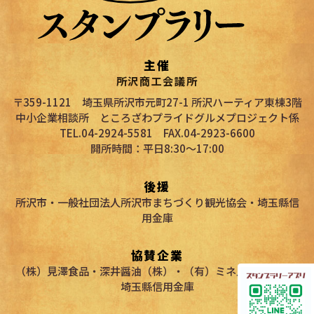
主催
所沢商工会議所
〒359-1121 埼玉県所沢市元町27-1 所沢ハーティア東棟3階
中小企業相談所 ところざわプライドグルメプロジェクト係
TEL.04-2924-5581 FAX.04-2923-6600
開所時間：平日8:30～17:00
後援
所沢市・一般社団法人所沢市まちづくり観光協会・埼玉縣信
用金庫
協賛企業
（株）見澤食品・深井醤油（株）・（有）ミネ五十子印刷・
埼玉縣信用金庫