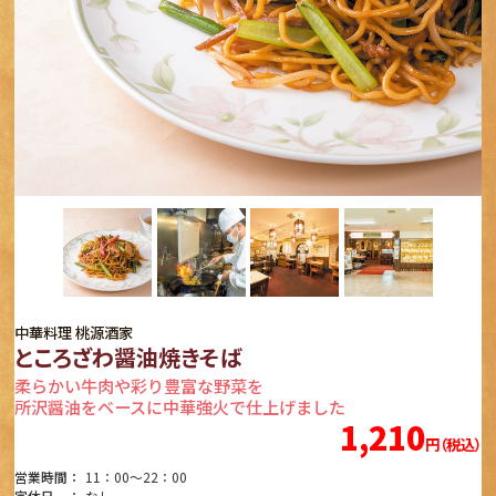
中華料理 桃源酒家
ところざわ醤油焼きそば
柔らかい牛肉や彩り豊富な野菜を
所沢醤油をベースに中華強火で仕上げました
1,210
円（税込）
営業時間：
11：00～22：00
定休日　：
なし